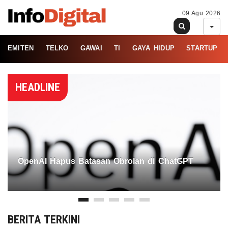
09 Agu 2026
EMITEN
TELKO
GAWAI
TI
GAYA HIDUP
STARTUP
HEADLINE
OpenAI Hapus Batasan Obrolan di ChatGPT
BERITA TERKINI