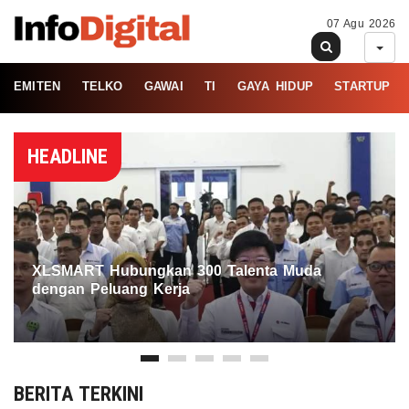
07 Agu 2026
EMITEN
TELKO
GAWAI
TI
GAYA HIDUP
STARTUP
HEADLINE
XLSMART Hubungkan 300 Talenta Muda
dengan Peluang Kerja
BERITA TERKINI