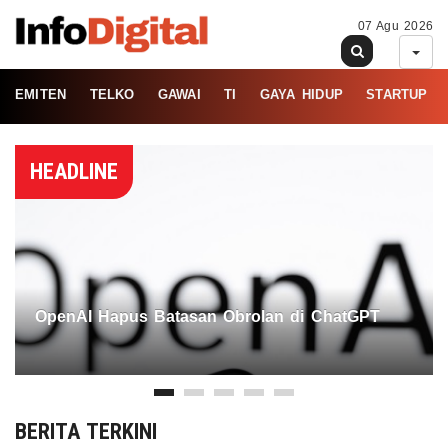
07 Agu 2026
EMITEN
TELKO
GAWAI
TI
GAYA HIDUP
STARTUP
HEADLINE
OpenAI Hapus Batasan Obrolan di ChatGPT
BERITA TERKINI