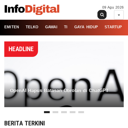
09 Agu 2026
EMITEN
TELKO
GAWAI
TI
GAYA HIDUP
STARTUP
HEADLINE
OpenAI Hapus Batasan Obrolan di ChatGPT
BERITA TERKINI