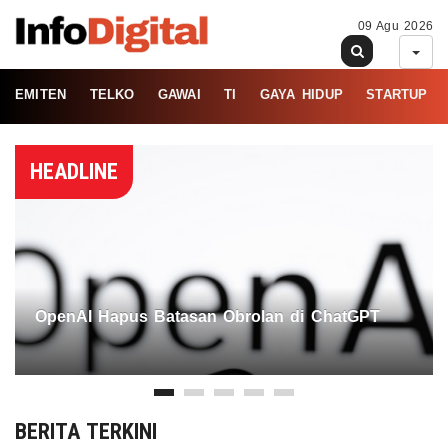
09 Agu 2026
EMITEN
TELKO
GAWAI
TI
GAYA HIDUP
STARTUP
HEADLINE
OpenAI Hapus Batasan Obrolan di ChatGPT
BERITA TERKINI