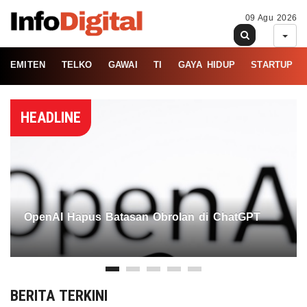
09 Agu 2026
EMITEN
TELKO
GAWAI
TI
GAYA HIDUP
STARTUP
HEADLINE
OpenAI Hapus Batasan Obrolan di ChatGPT
BERITA TERKINI