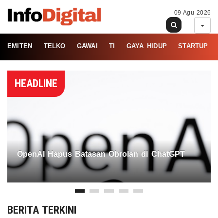
09 Agu 2026
EMITEN
TELKO
GAWAI
TI
GAYA HIDUP
STARTUP
HEADLINE
OpenAI Hapus Batasan Obrolan di ChatGPT
BERITA TERKINI