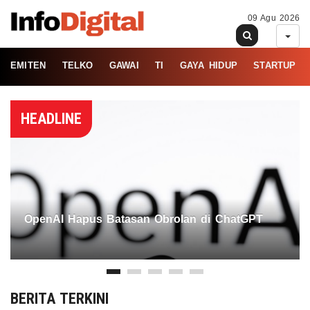
09 Agu 2026
EMITEN
TELKO
GAWAI
TI
GAYA HIDUP
STARTUP
HEADLINE
OpenAI Hapus Batasan Obrolan di ChatGPT
BERITA TERKINI