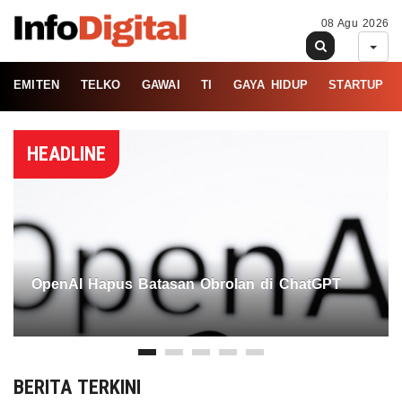
08 Agu 2026
EMITEN
TELKO
GAWAI
TI
GAYA HIDUP
STARTUP
HEADLINE
OpenAI Hapus Batasan Obrolan di ChatGPT
BERITA TERKINI