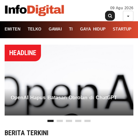
09 Agu 2026
EMITEN
TELKO
GAWAI
TI
GAYA HIDUP
STARTUP
HEADLINE
OpenAI Hapus Batasan Obrolan di ChatGPT
BERITA TERKINI