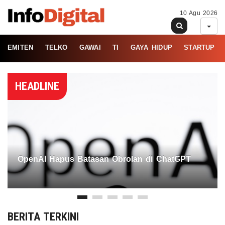
10 Agu 2026
EMITEN
TELKO
GAWAI
TI
GAYA HIDUP
STARTUP
HEADLINE
OpenAI Hapus Batasan Obrolan di ChatGPT
BERITA TERKINI