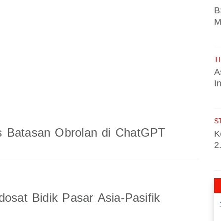
B
M
TI
A
I
S
 Batasan Obrolan di ChatGPT
K
2
dosat Bidik Pasar Asia-Pasifik