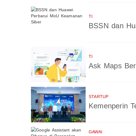
TI
BSSN dan Hua
TI
Ask Maps Berb
STARTUP
Kemenperin Te
GAWAI