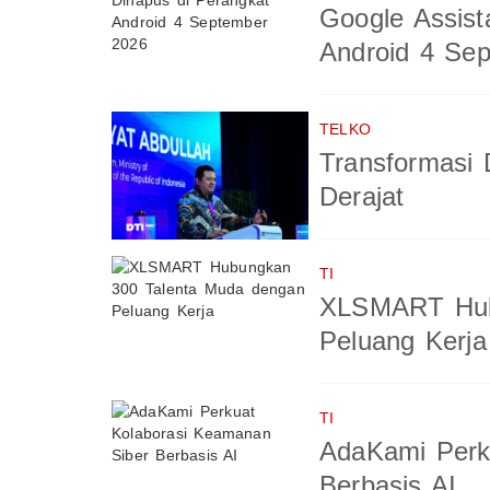
Google Assist
Android 4 Se
TELKO
Transformasi 
Derajat
TI
XLSMART Hub
Peluang Kerja
TI
AdaKami Perk
Berbasis AI