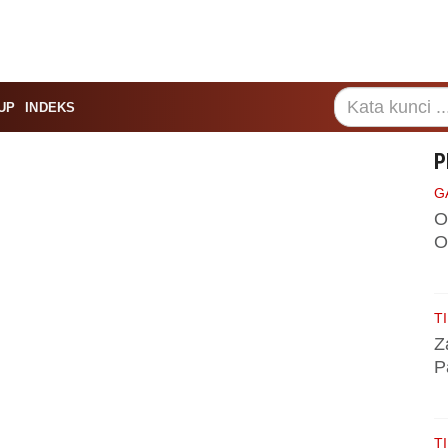
UP
INDEKS
P
G
O
O
TI
Z
P
TI