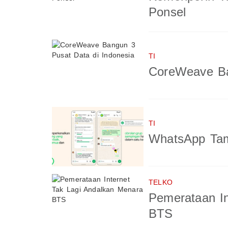
Ponsel
TI
CoreWeave Ba
TI
WhatsApp Tam
TELKO
Pemerataan In
BTS