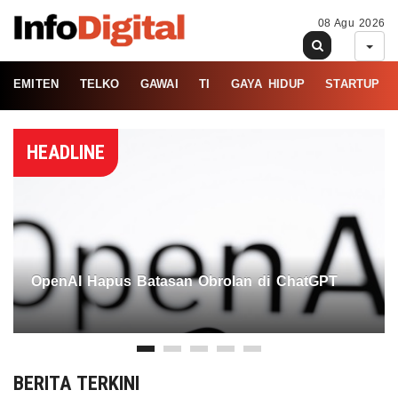
08 Agu 2026
EMITEN
TELKO
GAWAI
TI
GAYA HIDUP
STARTUP
HEADLINE
OpenAI Hapus Batasan Obrolan di ChatGPT
BERITA TERKINI