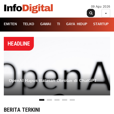
09 Agu 2026
EMITEN
TELKO
GAWAI
TI
GAYA HIDUP
STARTUP
HEADLINE
OpenAI Hapus Batasan Obrolan di ChatGPT
BERITA TERKINI