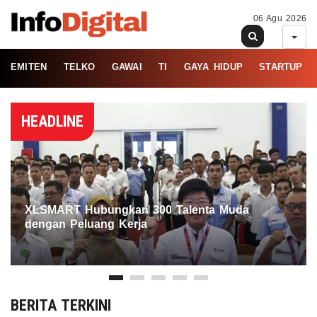
06 Agu 2026
EMITEN
TELKO
GAWAI
TI
GAYA HIDUP
STARTUP
HEADLINE
XLSMART Hubungkan 300 Talenta Muda
dengan Peluang Kerja
BERITA TERKINI