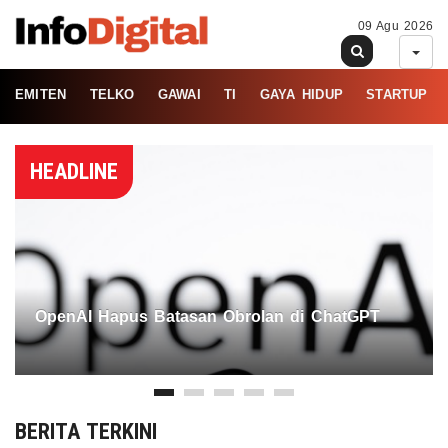
09 Agu 2026
EMITEN
TELKO
GAWAI
TI
GAYA HIDUP
STARTUP
HEADLINE
OpenAI Hapus Batasan Obrolan di ChatGPT
BERITA TERKINI