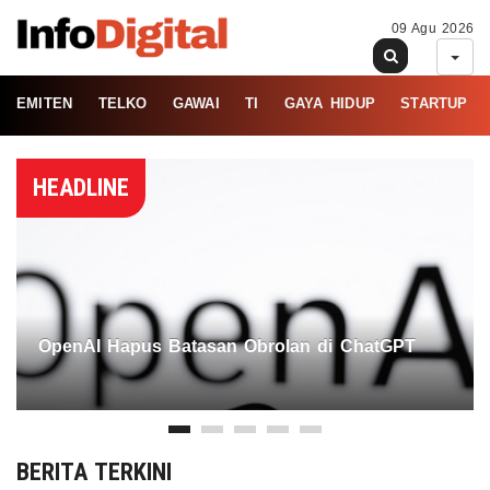
09 Agu 2026
EMITEN
TELKO
GAWAI
TI
GAYA HIDUP
STARTUP
HEADLINE
OpenAI Hapus Batasan Obrolan di ChatGPT
BERITA TERKINI