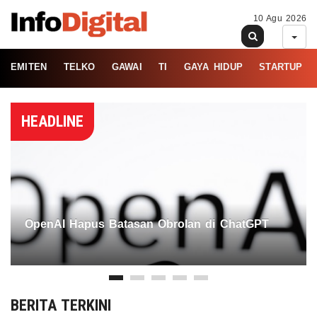
10 Agu 2026
EMITEN
TELKO
GAWAI
TI
GAYA HIDUP
STARTUP
HEADLINE
OpenAI Hapus Batasan Obrolan di ChatGPT
BERITA TERKINI