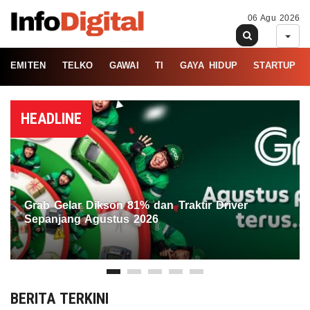
06 Agu 2026
EMITEN
TELKO
GAWAI
TI
GAYA HIDUP
STARTUP
HEADLINE
Grab Gelar Dikson 81% dan Traktir Driver
Sepanjang Agustus 2026
BERITA TERKINI