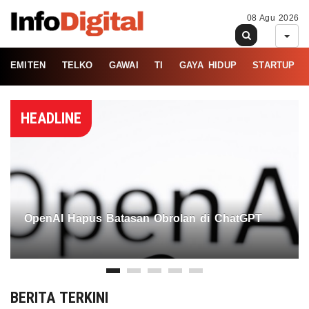
08 Agu 2026
EMITEN
TELKO
GAWAI
TI
GAYA HIDUP
STARTUP
HEADLINE
OpenAI Hapus Batasan Obrolan di ChatGPT
BERITA TERKINI