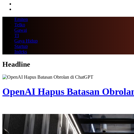
Emiten
Telko
Gawai
TI
Gaya Hidup
Startup
Indeks
Headline
OpenAI Hapus Batasan Obrola