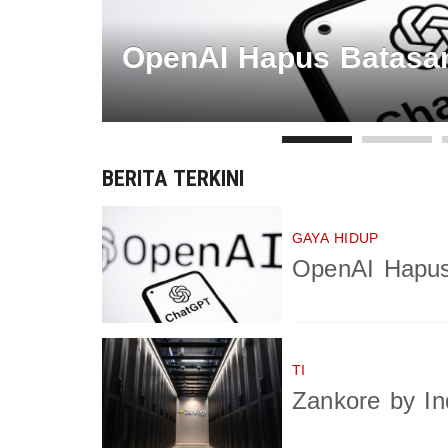
OpenAI Hapus Batasan
BERITA TERKINI
GAYA HIDUP
OpenAI Hapus
TI
Zankore by In