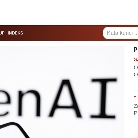
UP
INDEKS
P
G
O
O
TI
Z
P
TI