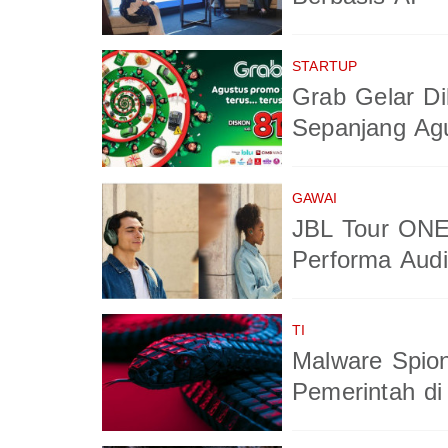
STARTUP
Grab Gelar Di
Sepanjang Ag
GAWAI
JBL Tour ONE
Performa Aud
TI
Malware Spio
Pemerintah di