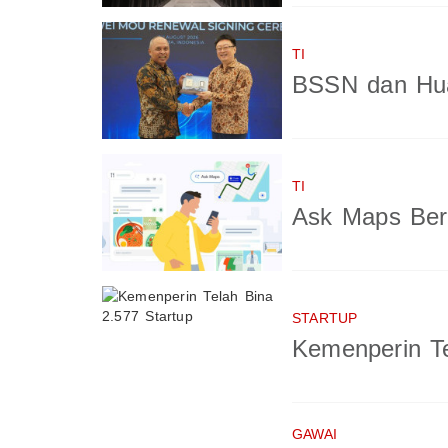
TI
BSSN dan Hua
TI
Ask Maps Berb
STARTUP
Kemenperin Te
GAWAI