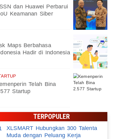
SSN dan Huawei Perbarui
oU Keamanan Siber
Zankore by Indosat Bidik Pasar 
sk Maps Berbahasa
ndonesia Hadir di Indonesia
TARTUP
emenperin Telah Bina
.577 Startup
TERPOPULER
XLSMART Hubungkan 300 Talenta
1
Muda dengan Peluang Kerja