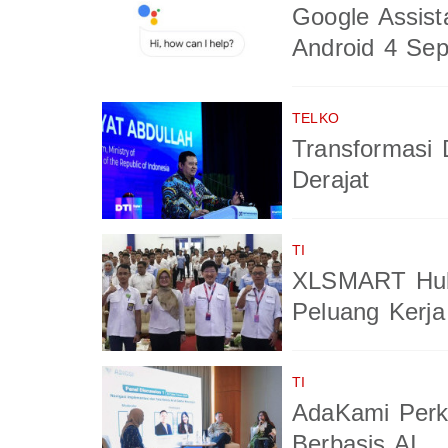
Google Assist
Android 4 Se
TELKO
Transformasi 
Derajat
TI
XLSMART Hub
Peluang Kerja
TI
AdaKami Perk
Berbasis AI