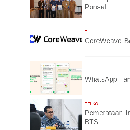
Ponsel
TI
CoreWeave Ba
TI
WhatsApp Tam
TELKO
Pemerataan In
BTS