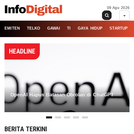
09 Agu 2026
EMITEN
TELKO
GAWAI
TI
GAYA HIDUP
STARTUP
HEADLINE
OpenAI Hapus Batasan Obrolan di ChatGPT
BERITA TERKINI