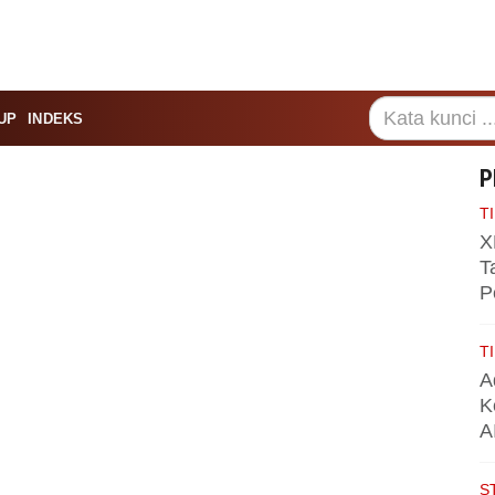
UP
INDEKS
P
TI
X
T
P
TI
A
K
A
S