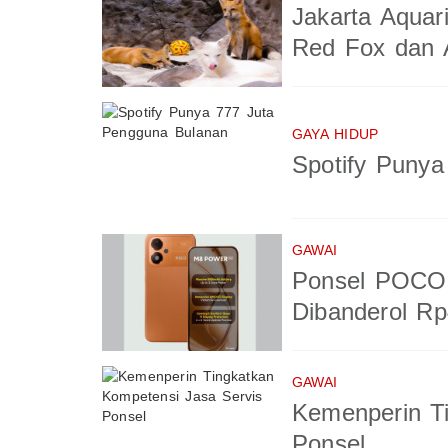
Jakarta Aquar
Red Fox dan A
GAYA HIDUP
Spotify Puny
GAWAI
Ponsel POCO 
Dibanderol Rp
GAWAI
Kemenperin T
Ponsel