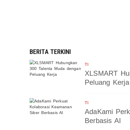
BERITA TERKINI
TI
XLSMART Hub
Peluang Kerja
TI
AdaKami Perk
Berbasis AI