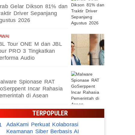
rab Gelar Dikson 81% dan
raktir Driver Sepanjang
gustus 2026
AWAI
BL Tour ONE M dan JBL
our PRO 3 Tingkatkan
erforma Audio
alware Spionase RAT
oSerppent Incar Rahasia
emerintah di Asean
TERPOPULER
AdaKami Perkuat Kolaborasi
1
Keamanan Siber Berbasis AI