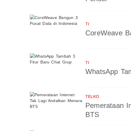
TI
CoreWeave Ba
TI
WhatsApp Tam
TELKO
Pemerataan In
BTS