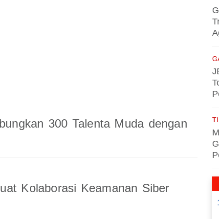
G
T
A
G
J
T
P
TI
ungkan 300 Talenta Muda dengan
M
G
P
uat Kolaborasi Keamanan Siber