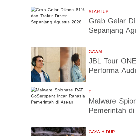
STARTUP
Grab Gelar Di
Sepanjang Ag
GAWAI
JBL Tour ONE
Performa Aud
TI
Malware Spio
Pemerintah di
GAYA HIDUP