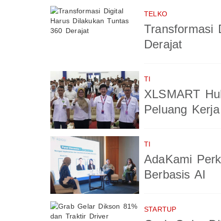
TELKO
Transformasi 
Derajat
TI
XLSMART Hub
Peluang Kerja
TI
AdaKami Perk
Berbasis AI
STARTUP