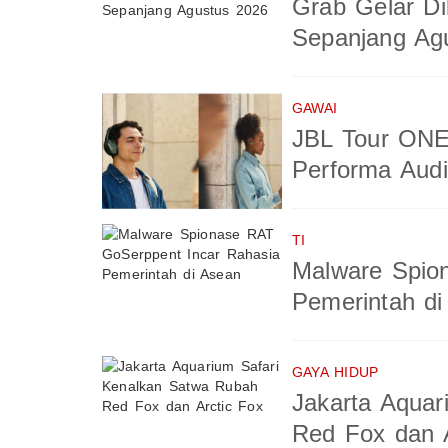
Grab Gelar Di
Sepanjang Ag
GAWAI
JBL Tour ONE
Performa Aud
TI
Malware Spio
Pemerintah di
GAYA HIDUP
Jakarta Aquar
Red Fox dan A