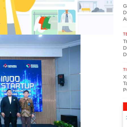
G
D
A
T
T
D
D
TI
X
T
P