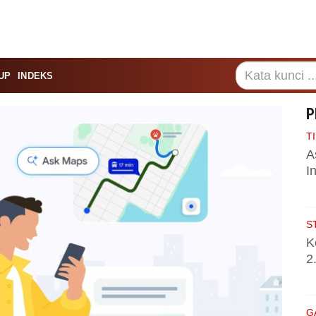
UP
INDEKS
P
TI
A
I
S
K
2
G