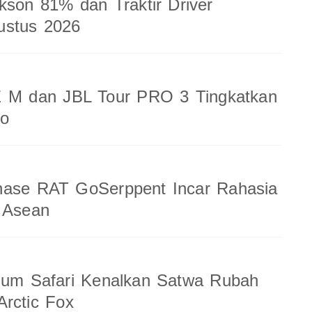
kson 81% dan Traktir Driver
ustus 2026
 M dan JBL Tour PRO 3 Tingkatkan
io
nase RAT GoSerppent Incar Rahasia
 Asean
ium Safari Kenalkan Satwa Rubah
rctic Fox