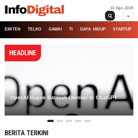
10 Agu 2026
EMITEN
TELKO
GAWAI
TI
GAYA HIDUP
STARTUP
HEADLINE
OpenAI Hapus Batasan Obrolan di ChatGPT
BERITA TERKINI