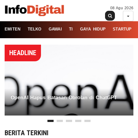
08 Agu 2026
EMITEN
TELKO
GAWAI
TI
GAYA HIDUP
STARTUP
HEADLINE
OpenAI Hapus Batasan Obrolan di ChatGPT
BERITA TERKINI