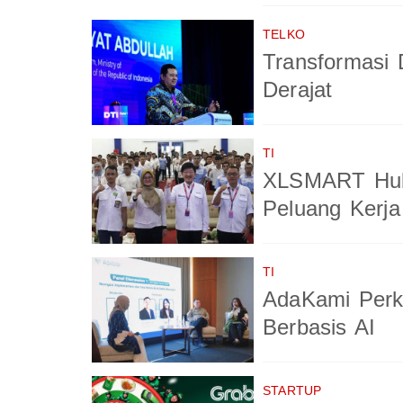
TELKO
Transformasi 
Derajat
TI
XLSMART Hub
Peluang Kerja
TI
AdaKami Perk
Berbasis AI
STARTUP