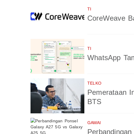
TI
CoreWeave Ba
TI
WhatsApp Tam
TELKO
Pemerataan In
BTS
GAWAI
Perbandingan