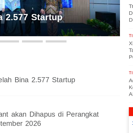
T
D
 2.577 Startup
D
TI
X
T
P
TI
lah Bina 2.577 Startup
A
K
A
ant akan Dihapus di Perangkat
ptember 2026