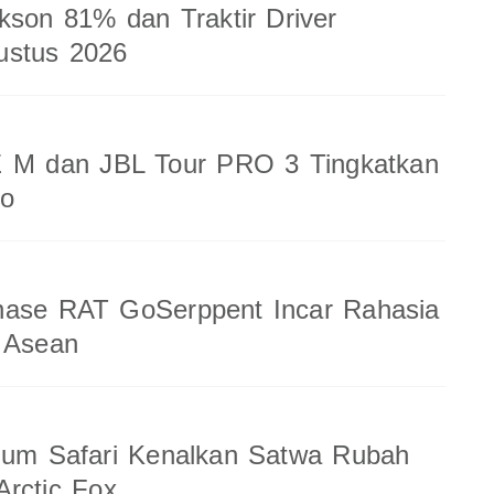
kson 81% dan Traktir Driver
ustus 2026
 M dan JBL Tour PRO 3 Tingkatkan
io
nase RAT GoSerppent Incar Rahasia
 Asean
ium Safari Kenalkan Satwa Rubah
rctic Fox