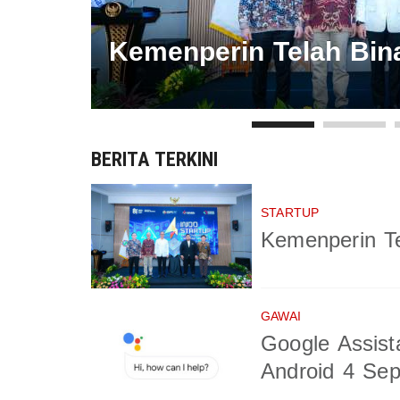
er
Kemenperin Telah Bina
BERITA TERKINI
STARTUP
Kemenperin Te
GAWAI
Google Assist
Android 4 Se