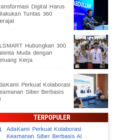
Google Assistant akan Dihapus 
ransformasi Digital Harus
ilakukan Tuntas 360
Android 4 September 2026
erajat
LSMART Hubungkan 300
alenta Muda dengan
eluang Kerja
daKami Perkuat Kolaborasi
eamanan Siber Berbasis
I
TERPOPULER
AdaKami Perkuat Kolaborasi
1
Keamanan Siber Berbasis AI