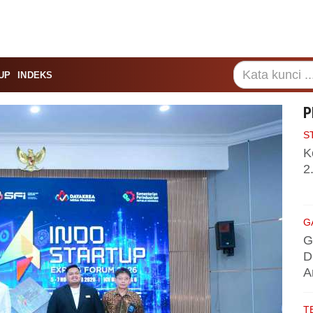
UP
INDEKS
P
S
K
2
G
G
D
A
T