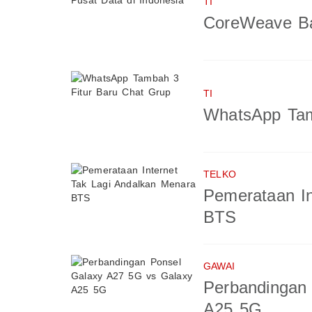
TI
CoreWeave Ba
TI
WhatsApp Tam
TELKO
Pemerataan In
BTS
GAWAI
Perbandingan
A25 5G