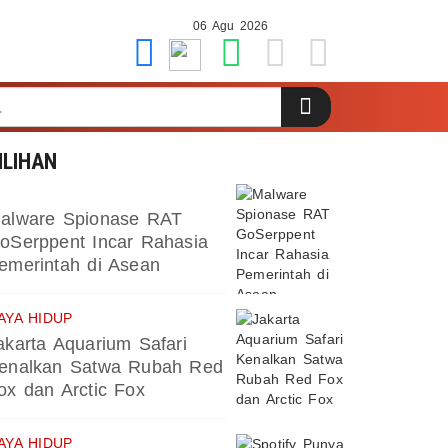
06 Agu 2026
ILIHAN
alware Spionase RAT
oSerppent Incar Rahasia
emerintah di Asean
AYA HIDUP
akarta Aquarium Safari
enalkan Satwa Rubah Red
ox dan Arctic Fox
AYA HIDUP