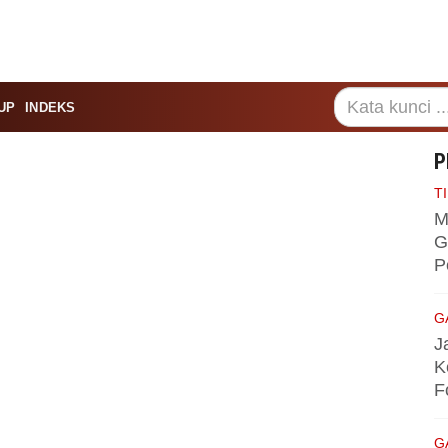
UP
INDEKS
P
TI
M
G
P
G
J
K
F
G