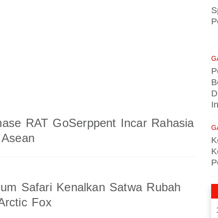
S
P
G
P
B
D
I
nase RAT GoSerppent Incar Rahasia
G
 Asean
K
K
P
ium Safari Kenalkan Satwa Rubah
rctic Fox