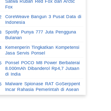
Satwa Rubah Red Fox dan Arctic
Fox
CoreWeave Bangun 3 Pusat Data di
2
Indonesia
Spotify Punya 777 Juta Pengguna
3
Bulanan
Kemenperin Tingkatkan Kompetensi
4
Jasa Servis Ponsel
Ponsel POCO M8 Power Berbaterai
5
8.000mAh Dibanderol Rp4,7 Jutaan
di India
Malware Spionase RAT GoSerppent
6
Incar Rahasia Pemerintah di Asean