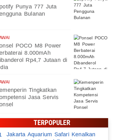
potify Punya 777 Juta
engguna Bulanan
AWAI
onsel POCO M8 Power
erbaterai 8.000mAh
ibanderol Rp4,7 Jutaan di
ndia
AWAI
emenperin Tingkatkan
ompetensi Jasa Servis
onsel
TERPOPULER
Jakarta Aquarium Safari Kenalkan
1