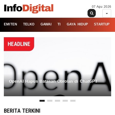
07 Agu 2026
EMITEN
TELKO
GAWAI
TI
GAYA HIDUP
STARTUP
HEADLINE
OpenAI Hapus Batasan Obrolan di ChatGPT
BERITA TERKINI