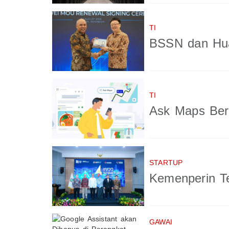
TI
BSSN dan Hua
TI
Ask Maps Berb
STARTUP
Kemenperin Te
GAWAI