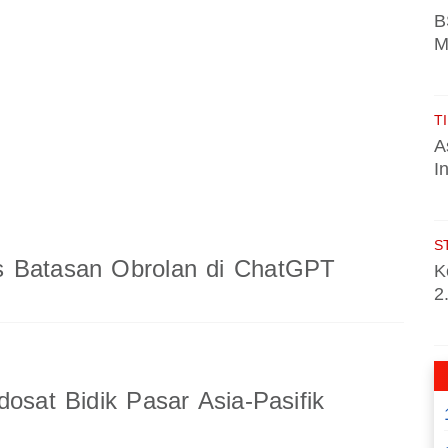
B
M
TI
A
I
S
 Batasan Obrolan di ChatGPT
K
2
dosat Bidik Pasar Asia-Pasifik