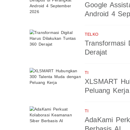
Google Assist
Android 4 Se
TELKO
Transformasi 
Derajat
TI
XLSMART Hub
Peluang Kerja
TI
AdaKami Perk
Berbasis AI