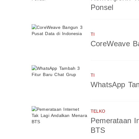
Ponsel
TI
CoreWeave Ba
TI
WhatsApp Tam
TELKO
Pemerataan In
BTS