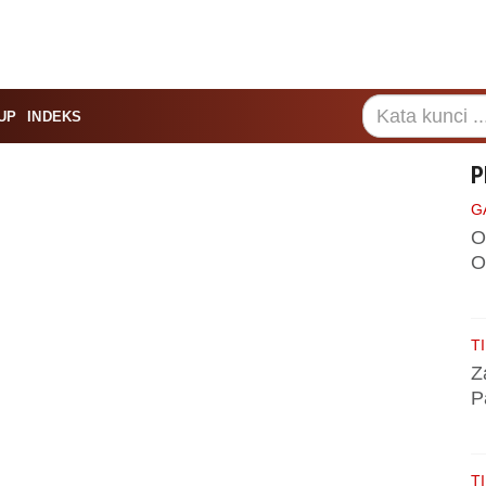
UP
INDEKS
P
G
O
O
TI
Z
P
TI