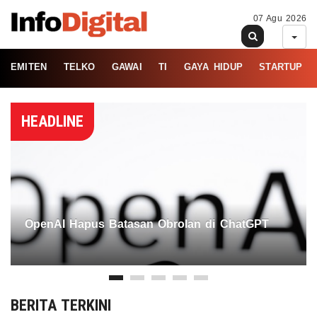
07 Agu 2026
EMITEN
TELKO
GAWAI
TI
GAYA HIDUP
STARTUP
HEADLINE
OpenAI Hapus Batasan Obrolan di ChatGPT
BERITA TERKINI