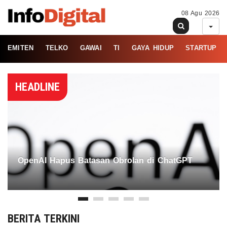
08 Agu 2026
EMITEN
TELKO
GAWAI
TI
GAYA HIDUP
STARTUP
HEADLINE
OpenAI Hapus Batasan Obrolan di ChatGPT
BERITA TERKINI