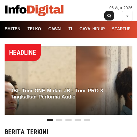
06 Agu 2026
EMITEN
TELKO
GAWAI
TI
GAYA HIDUP
STARTUP
HEADLINE
JBL Tour ONE M dan JBL Tour PRO 3
Tingkatkan Performa Audio
BERITA TERKINI