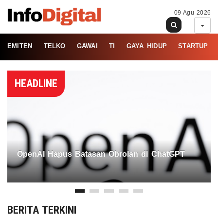
09 Agu 2026
EMITEN
TELKO
GAWAI
TI
GAYA HIDUP
STARTUP
HEADLINE
OpenAI Hapus Batasan Obrolan di ChatGPT
BERITA TERKINI