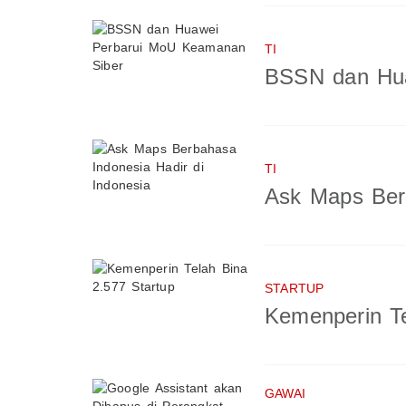
TI
BSSN dan Hua
TI
Ask Maps Berb
STARTUP
Kemenperin Te
GAWAI