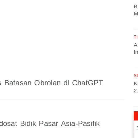
B
M
TI
A
I
S
 Batasan Obrolan di ChatGPT
K
2
dosat Bidik Pasar Asia-Pasifik