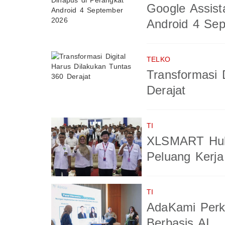
Google Assist
Android 4 Se
TELKO
Transformasi 
Derajat
TI
XLSMART Hub
Peluang Kerja
TI
AdaKami Perk
Berbasis AI