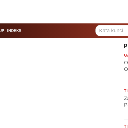
UP
INDEKS
P
G
O
O
TI
Z
P
TI