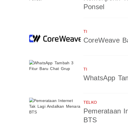
Ponsel
TI
CoreWeave Ba
TI
WhatsApp Tam
TELKO
Pemerataan In
BTS