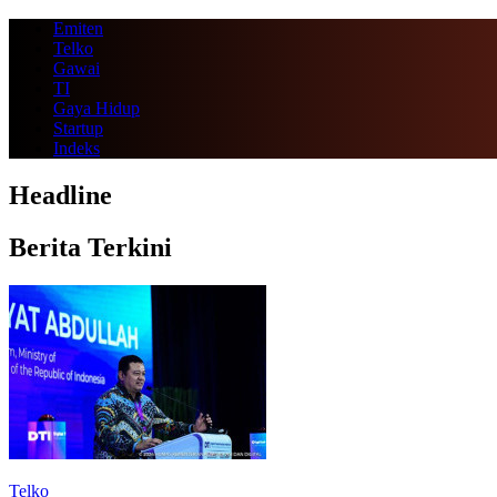
Emiten
Telko
Gawai
TI
Gaya Hidup
Startup
Indeks
Headline
Berita Terkini
Telko