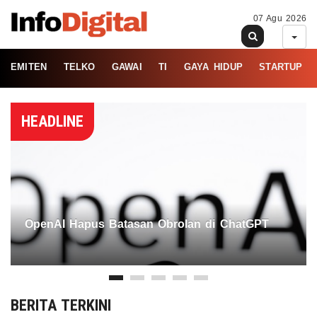
07 Agu 2026
EMITEN
TELKO
GAWAI
TI
GAYA HIDUP
STARTUP
HEADLINE
OpenAI Hapus Batasan Obrolan di ChatGPT
BERITA TERKINI