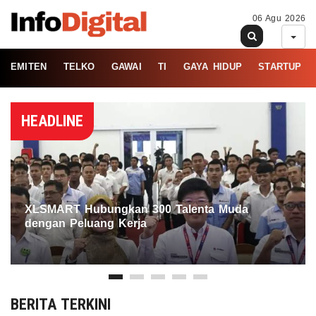
06 Agu 2026
EMITEN
TELKO
GAWAI
TI
GAYA HIDUP
STARTUP
HEADLINE
XLSMART Hubungkan 300 Talenta Muda
dengan Peluang Kerja
BERITA TERKINI