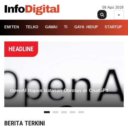
08 Agu 2026
EMITEN
TELKO
GAWAI
TI
GAYA HIDUP
STARTUP
HEADLINE
OpenAI Hapus Batasan Obrolan di ChatGPT
BERITA TERKINI