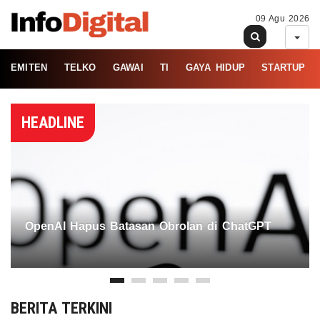
09 Agu 2026
EMITEN
TELKO
GAWAI
TI
GAYA HIDUP
STARTUP
HEADLINE
OpenAI Hapus Batasan Obrolan di ChatGPT
BERITA TERKINI