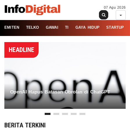
07 Agu 2026
EMITEN
TELKO
GAWAI
TI
GAYA HIDUP
STARTUP
HEADLINE
OpenAI Hapus Batasan Obrolan di ChatGPT
BERITA TERKINI