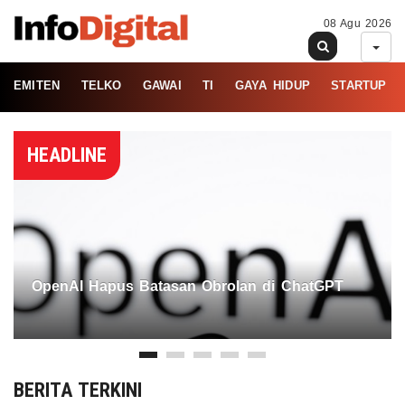
08 Agu 2026
EMITEN
TELKO
GAWAI
TI
GAYA HIDUP
STARTUP
HEADLINE
OpenAI Hapus Batasan Obrolan di ChatGPT
BERITA TERKINI