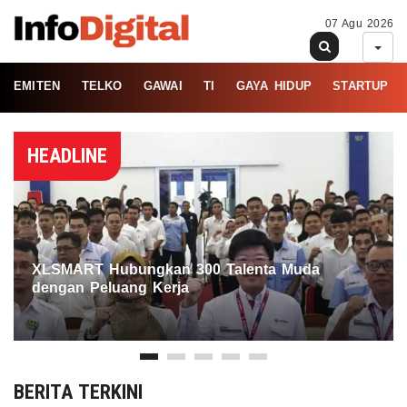
07 Agu 2026
EMITEN
TELKO
GAWAI
TI
GAYA HIDUP
STARTUP
HEADLINE
XLSMART Hubungkan 300 Talenta Muda
dengan Peluang Kerja
BERITA TERKINI