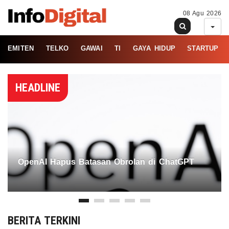
08 Agu 2026
EMITEN
TELKO
GAWAI
TI
GAYA HIDUP
STARTUP
HEADLINE
OpenAI Hapus Batasan Obrolan di ChatGPT
BERITA TERKINI