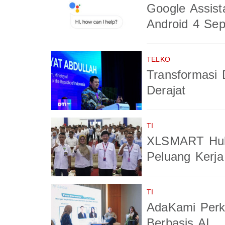
Google Assist
Android 4 Se
TELKO
Transformasi 
Derajat
TI
XLSMART Hub
Peluang Kerja
TI
AdaKami Perk
Berbasis AI