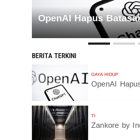
OpenAI Hapus Batasan
BERITA TERKINI
GAYA HIDUP
OpenAI Hapus
TI
Zankore by In