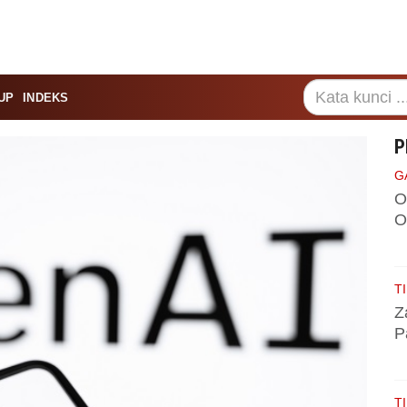
UP
INDEKS
P
G
O
O
TI
Z
P
TI