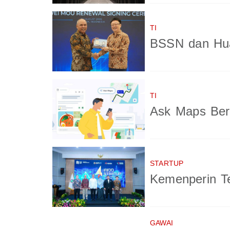
TI
BSSN dan Hua
TI
Ask Maps Berb
STARTUP
Kemenperin Te
GAWAI