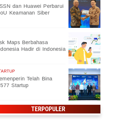
SSN dan Huawei Perbarui
oU Keamanan Siber
Zankore by Indosat Bidik Pasar 
sk Maps Berbahasa
ndonesia Hadir di Indonesia
TARTUP
emenperin Telah Bina
.577 Startup
TERPOPULER