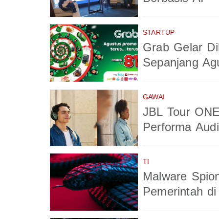
STARTUP
Grab Gelar Di
Sepanjang Ag
GAWAI
JBL Tour ONE
Performa Aud
TI
Malware Spio
Pemerintah di