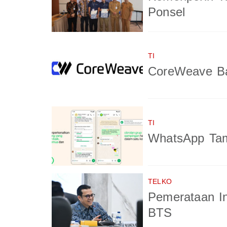
Ponsel
TI
CoreWeave Ba
TI
WhatsApp Tam
TELKO
Pemerataan In
BTS