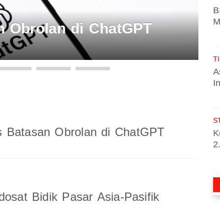
B
M
 Obrolan di ChatGPT
TI
A
I
S
 Batasan Obrolan di ChatGPT
K
2
dosat Bidik Pasar Asia-Pasifik