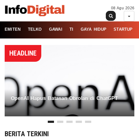
08 Agu 2026
EMITEN
TELKO
GAWAI
TI
GAYA HIDUP
STARTUP
HEADLINE
OpenAI Hapus Batasan Obrolan di ChatGPT
BERITA TERKINI