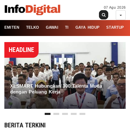
07 Agu 2026
EMITEN
TELKO
GAWAI
TI
GAYA HIDUP
STARTUP
HEADLINE
XLSMART Hubungkan 300 Talenta Muda
dengan Peluang Kerja
BERITA TERKINI