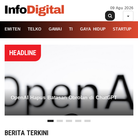
09 Agu 2026
EMITEN
TELKO
GAWAI
TI
GAYA HIDUP
STARTUP
HEADLINE
OpenAI Hapus Batasan Obrolan di ChatGPT
BERITA TERKINI