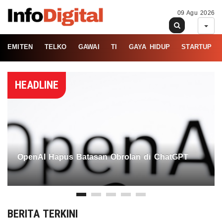
09 Agu 2026
EMITEN
TELKO
GAWAI
TI
GAYA HIDUP
STARTUP
HEADLINE
OpenAI Hapus Batasan Obrolan di ChatGPT
BERITA TERKINI